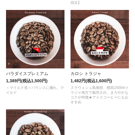
得豆】
パラダイスプレミアム
カロシ トラジャ
1,389円(税込1,500円)
1,482円(税込1,600円)
＜マイルド党＞バランスに優れ、マ
スラウェシュ島南部、標高1500mト
イルド
ラジャ地方で栽培され、まろやかな
コクが特徴★アイスコーヒーにもお
すすめ