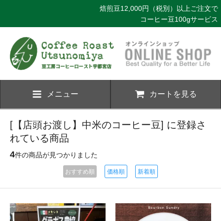
焙煎豆12,000円（税別）以上ご注文で
コーヒー豆100gサービス
メニュー
カートを見る
[【店頭お渡し】中米のコーヒー豆] に登録さ
れている商品
4
件の商品が見つかりました
おすすめ順
価格順
新着順