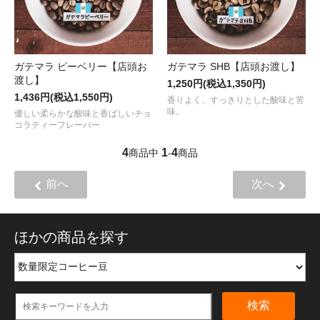
ガテマラ ピーベリー【店頭お
ガテマラ SHB【店頭お渡し】
渡し】
1,250円(税込1,350円)
1,436円(税込1,550円)
香りよく、すっきりとした酸味と苦
味。
優しい柔らかな酸味と香ばしいチョ
コラティーフレーバー
4
1
4
商品中
-
商品
前へ
次へ
ほかの商品を探す
検索