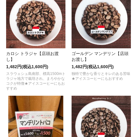
カロシ トラジャ【店頭お渡
ゴールデン マンデリン【店頭
し】
お渡し】
1,482円(税込1,600円)
1,482円(税込1,600円)
スラウェシュ島南部、標高1500mト
独特で豊かな香りとキレのある苦味
ラジャ地方で栽培され、まろやかな
★アイスコーヒーにもおすすめ
コクが特徴★アイスコーヒーにもお
すすめ