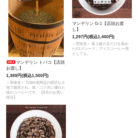
マンデリン G-1【店頭お渡
し】
1,297円(税込1,400円)
＜苦味党＞ 最上級の豆だけを集め
たG1グレード。アイスコーヒー用
としても。
マンデリン トバコ【店頭
お渡し】
1,389円(税込1,500円)
＜苦味党＞ TOBA湖周辺の肥沃な土
地で栽培され、味・コク共に優れた
味のコーヒーです。【8月のお買い
得豆】