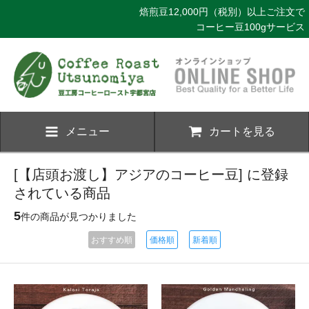
焙煎豆12,000円（税別）以上ご注文で
コーヒー豆100gサービス
メニュー
カートを見る
[【店頭お渡し】アジアのコーヒー豆] に登録
されている商品
5
件の商品が見つかりました
おすすめ順
価格順
新着順