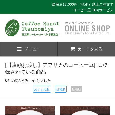
焙煎豆12,000円（税別）以上ご注文で
コーヒー豆100gサービス
メニュー
カートを見る
[【店頭お渡し】アフリカのコーヒー豆] に登
録されている商品
6
件の商品が見つかりました
おすすめ順
価格順
新着順