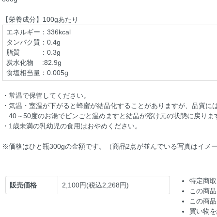
【栄養成分】100gあたり
エネルギー：336kcal
タンパク質：0.4g
脂質 ：0.3g
炭水化物 :82.9g
食塩相当量：0.005g
・常温で保管してください。
・気温・室温が下がると蜂蜜が結晶化することがありますが、品質に
40～50度のお湯でビンごと温めますと結晶が溶け元の状態に戻りま
・1歳未満の乳幼児の食用はおやめください。
※価格はひと瓶300gの金額です。（商品2点が並んでいる写真はイメ
特定商取
販売価格
2,100円(税込2,268円)
この商品
この商品
買い物を