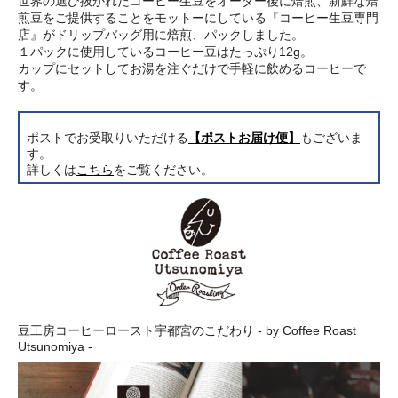
世界の選び抜かれたコーヒー生豆をオーダー後に焙煎、新鮮な焙
煎豆をご提供することをモットーにしている『コーヒー生豆専門
店』がドリップバッグ用に焙煎、パックしました。
１パックに使用しているコーヒー豆はたっぷり12g。
カップにセットしてお湯を注ぐだけで手軽に飲めるコーヒーで
す。
ポストでお受取りいただける
【ポストお届け便】
もございま
す。
詳しくは
こちら
をご覧ください。
豆工房コーヒーロースト宇都宮のこだわり - by Coffee Roast
Utsunomiya -