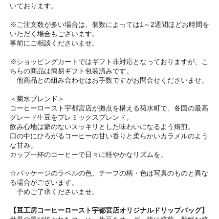
いております。
※ご注文数が多い場合は、個数によっては1～2週間ほどお時間を
いただく場合もございます。
事前にご相談くださいませ。
※ショッピングカートではギフト非対応となっておりますが、こ
ちらの商品は簡易ギフト包装済みです。
他商品との組み合わせはお手数ですがお問合せくださいませ。
＜菊水ブレンド＞
コーヒーロースト宇都宮店が拠点を構える菊水町で、各国の最高
グレード生豆をプレミックスブレンド。
飲み心地は癖のないスッキリとした味わいになるよう焙煎。
口の中にひろがるコーヒーの甘い香りと柔らかいカラメルのよう
な甘み。
カップ一杯のコーヒーで日々に軽やかなリズムを。
☆パッケージのラベルの色、テープの柄・色は写真のものと異な
る場合がございます。
予めご了承くださいませ。
【豆工房コーヒーロースト宇都宮店オリジナルドリップバッグ】