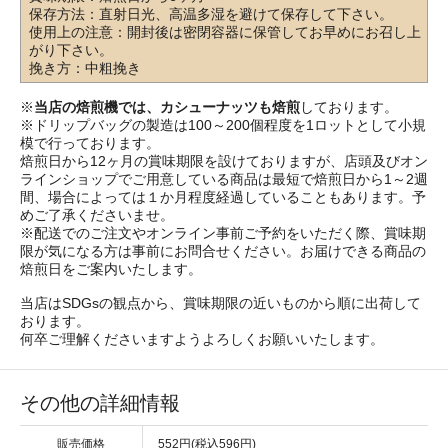
保存方法：直射日光、高温多湿を避けて保存して下さい。
使用上の注意：開封後は密閉容器に保管してお早めにお召し上
がり下さい。
挽き方：中粗挽き
※
当店の焙煎機では、カシューナッツも焙煎
しております。
※ドリップバッグの製造は100～200個程度を1ロットとして小規
模で行っております。
焙煎日から12ヶ月の賞味期限を設けておりますが、店頭及びオン
ラインショップでご用意している商品は最短で焙煎日から1～2週
間、場合によっては１か月程度経過していることもあります。予
めご了承くださいませ。
※配送でのご注文やオンライン事前ご予約をいただく際、賞味期
限が気になる方は事前にお問合せください。お届けできる商品の
焙煎日をご案内いたします。
当店はSDGsの観点から、賞味期限の近いものから順に出荷して
おります。
何卒ご理解くださいますようよろしくお願いいたします。
その他の詳細情報
販売価格
552円(税込596円)