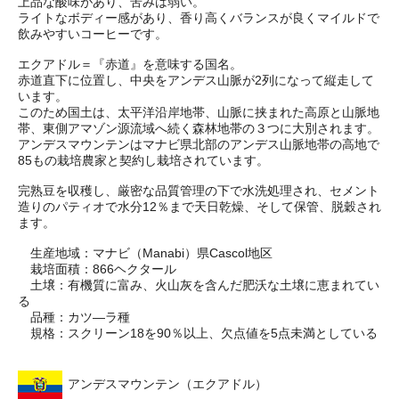
上品な酸味があり、苦みは弱い。
ライトなボディー感があり、香り高くバランスが良くマイルドで
飲みやすいコーヒーです。
エクアドル＝『赤道』を意味する国名。
赤道直下に位置し、中央をアンデス山脈が2列になって縦走して
います。
このため国土は、太平洋沿岸地帯、山脈に挟まれた高原と山脈地
帯、東側アマゾン源流域へ続く森林地帯の３つに大別されます。
アンデスマウンテンはマナビ県北部のアンデス山脈地帯の高地で
85もの栽培農家と契約し栽培されています。
完熟豆を収穫し、厳密な品質管理の下で水洗処理され、セメント
造りのパティオで水分12％まで天日乾燥、そして保管、脱穀され
ます。
生産地域：マナビ（Manabi）県Cascol地区
栽培面積：866ヘクタール
土壌：有機質に富み、火山灰を含んだ肥沃な土壌に恵まれてい
る
品種：カツ―ラ種
規格：スクリーン18を90％以上、欠点値を5点未満としている
アンデスマウンテン（エクアドル）