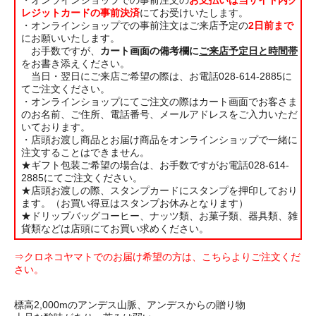
レジットカードの事前決済
にてお受けいたします。
・オンラインショップでの事前注文はご来店予定の
2日前まで
にお願いいたします。
お手数ですが、
カート画面の備考欄に
ご来店予定日と時間帯
をお書き添えください。
当日・翌日にご来店ご希望の際は、お電話028-614-2885に
てご注文ください。
・オンラインショップにてご注文の際はカート画面でお客さま
のお名前、ご住所、電話番号、メールアドレスをご入力いただ
いております。
・店頭お渡し商品とお届け商品をオンラインショップで一緒に
注文することはできません。
★ギフト包装ご希望の場合は、お手数ですがお電話028-614-
2885にてご注文ください。
★店頭お渡しの際、スタンプカードにスタンプを押印しており
ます。（お買い得豆はスタンプお休みとなります）
★ドリップバッグコーヒー、ナッツ類、お菓子類、器具類、雑
貨類などは店頭にてお買い求めください。
⇒
クロネコヤマトでのお届け希望の方は、こちらよりご注文くだ
さい。
標高2,000mのアンデス山脈、アンデスからの贈り物