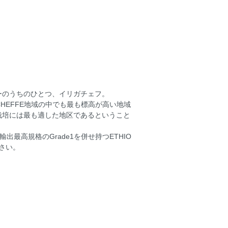
ーのうちのひとつ、イリガチェフ。
ACHEFFE地域の中でも最も標高が高い地域
栽培には最も適した地区であるということ
出最高規格のGrade1を併せ持つETHIO
ださい。