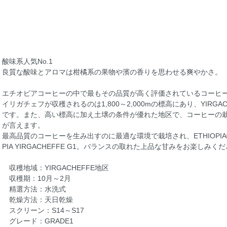
酸味系人気No.1
良質な酸味とアロマは柑橘系の果物や濱の香りを思わせる爽やかさ。
エチオピアコーヒーの中で最もその品質が高く評価されているコーヒ
イリガチェフが収穫されるのは1,800～2,000mの標高にあり、YIRG
です。また、高い標高に加え土壌の条件が優れた地区で、コーヒーの
が言えます。
最高品質のコーヒーを生み出すのに最適な環境で栽培され、ETHIOPIA輸
PIA YIRGACHEFFE G1。バランスの取れた上品な甘みをお楽しみく
収穫地域：YIRGACHEFFE地区
収穫期：10月～2月
精選方法：水洗式
乾燥方法：天日乾燥
スクリーン：S14～S17
グレード：GRADE1