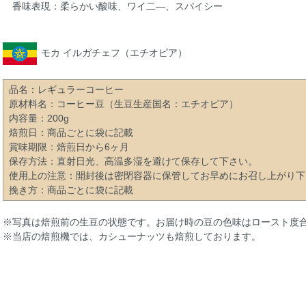
香味表現：柔らかい酸味、ワイ二―、スパイシー
モカ イルガチェフ（エチオピア）
品名：レギュラーコーヒー
原材料名：コーヒー豆（生豆生産国名：エチオピア）
内容量：200g
焙煎日：商品ごとに袋に記載
賞味期限：焙煎日から6ヶ月
保存方法：直射日光、高温多湿を避けて保存して下さい。
使用上の注意：開封後は密閉容器に保管してお早めにお召し上がり下
挽き方：商品ごとに袋に記載
※写真は焙煎前の生豆の状態です。お届け時の豆の色味はロースト度
※当店の焙煎機では、カシューナッツも焙煎しております。